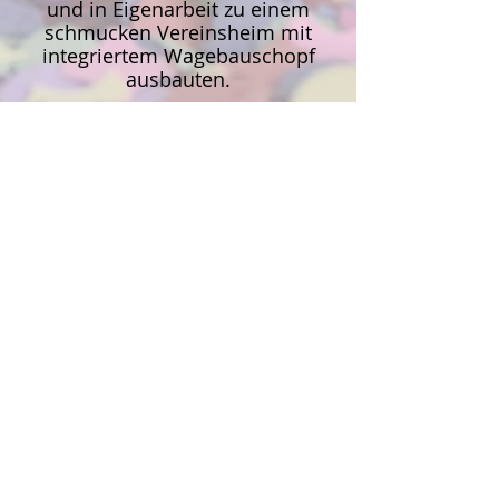
und in Eigenarbeit zu einem
schmucken Vereinsheim mit
integriertem Wagebauschopf
ausbauten.
Talvogtei Grönland 1897 e. V.
Obermattstr. 13
79669 Zell i. W.
Kontakt
Mitglied werden
Impressum
Datenschutzerklärung