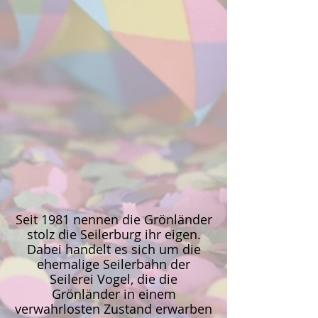
Seit 1981 nennen die Grönländer
stolz die Seilerburg ihr eigen.
Dabei handelt es sich um die
ehemalige Seilerbahn der
Seilerei Vogel, die die
Grönländer in einem
verwahrlosten Zustand erwarben