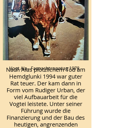
Vogt Ala - Fasnachtsonntag 1978
Nach Alas plötzlichem Tod am
Hemdglunki 1994 war guter
Rat teuer. Der kam dann in
Form vom Rudiger Urban, der
viel Aufbauarbeit für die
Vogtei leistete. Unter seiner
Führung wurde die
Finanzierung und der Bau des
heutigen, angrenzenden