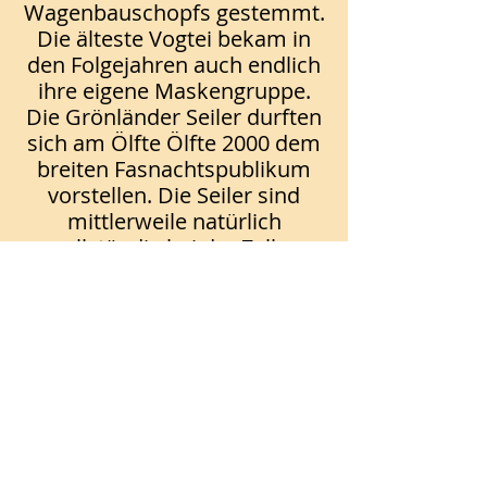
Wagenbauschopfs gestemmt.
Die älteste Vogtei bekam in
den Folgejahren auch endlich
ihre eigene Maskengruppe.
Die Grönländer Seiler durften
sich am Ölfte Ölfte 2000 dem
breiten Fasnachtspublikum
vorstellen. Die Seiler sind
mittlerweile natürlich
vollständig bei der Zeller
Fasnacht etabliert und bieten
an jedem Umzug eine schöne
Show, irgendwo zwischen
Sportlichkeit und Witzigkeit,
für die Zuschauer am
Straßenrand.
In den letzten 20 Jahren
beschäftigen wir uns mit